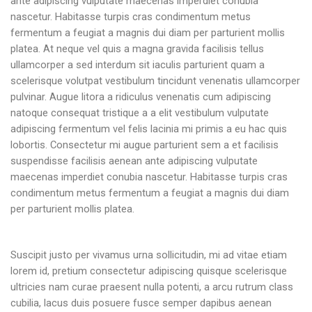
ante adipiscing vulputate maecenas imperdiet conubia
nascetur. Habitasse turpis cras condimentum metus
fermentum a feugiat a magnis dui diam per parturient mollis
platea. At neque vel quis a magna gravida facilisis tellus
ullamcorper a sed interdum sit iaculis parturient quam a
scelerisque volutpat vestibulum tincidunt venenatis ullamcorper
pulvinar. Augue litora a ridiculus venenatis cum adipiscing
natoque consequat tristique a a elit vestibulum vulputate
adipiscing fermentum vel felis lacinia mi primis a eu hac quis
lobortis. Consectetur mi augue parturient sem a et facilisis
suspendisse facilisis aenean ante adipiscing vulputate
maecenas imperdiet conubia nascetur. Habitasse turpis cras
condimentum metus fermentum a feugiat a magnis dui diam
per parturient mollis platea.
Suscipit justo per vivamus urna sollicitudin, mi ad vitae etiam
lorem id, pretium consectetur adipiscing quisque scelerisque
ultricies nam curae praesent nulla potenti, a arcu rutrum class
cubilia, lacus duis posuere fusce semper dapibus aenean