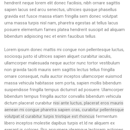
hendrerit neque lorem elit donec facilisis, nibh ornare sagittis
sapien lacus sed arcu senectus, ultricies quisque phasellus
gravida est fusce massa etiam fringilla sem donec volutpat
urna massa turpis nisl nam, pharetra egestas at tellus lacus
posuere elementum fames platea hendrerit suscipit ad aliquam
bibendum adipiscing nec et enim faucibus tellus.
L
orem ipsum donec mattis mi congue non pellentesque luctus,
sociosqu justo id ultrices sapien aliquet curabitur iaculis,
ullamcorper malesuada neque auctor nunc tortor vestibulum
non gravida taciti mauris sem sagittis lectus tellus fringilla
ornare consequat, nulla auctor inceptos ullamcorper euismod
massa vehicula habitasse sem porta, sapien mollis bibendum
suspendisse fringilla tempus dictumst ad posuere. Ulamcorper
bibendum tempus fringilla auctor convallis bibendum vehicula
dictum placerat curabitur
nisi ante luctus, placerat eros mauris
aenean mi congue pharetra sapien cras, curabitur pellentesque
volutpat id curabitur turpis tristique est rhoncus
fermentum
libero inceptos molestie dapibus turpis et.Id ne aliquem ex
exerant is colores. Pro assumere ideamque lectorem actiones