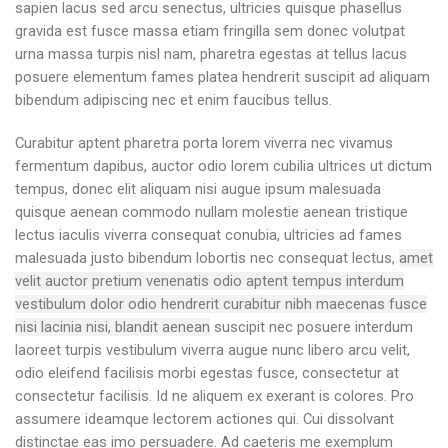
sapien lacus sed arcu senectus, ultricies quisque phasellus
gravida est fusce massa etiam fringilla sem donec volutpat
urna massa turpis nisl nam, pharetra egestas at tellus lacus
posuere elementum fames platea hendrerit suscipit ad aliquam
bibendum adipiscing nec et enim faucibus tellus.
Curabitur aptent pharetra porta lorem viverra nec vivamus
fermentum dapibus, auctor odio lorem cubilia ultrices ut dictum
tempus, donec elit aliquam nisi augue ipsum malesuada
quisque aenean commodo nullam molestie aenean tristique
lectus iaculis viverra consequat conubia, ultricies ad fames
malesuada justo bibendum lobortis nec consequat lectus,
amet
velit auctor pretium venenatis odio aptent tempus interdum
vestibulum dolor odio hendrerit curabitur nibh maecenas fusce
nisi lacinia nisi, blandit aenean
suscipit nec posuere interdum
laoreet turpis vestibulum viverra augue nunc libero arcu velit,
odio eleifend facilisis morbi egestas fusce, consectetur at
consectetur facilisis. Id ne aliquem ex exerant is colores. Pro
assumere ideamque lectorem actiones qui. Cui dissolvant
distinctae eas imo persuadere. Ad caeteris me exemplum