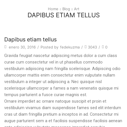
Home
Blog
Art
DAPIBUS ETIAM TELLUS
Art
Dapibus etiam tellus
enero 30, 2016
/
Posted by
fedekuzma
/
3043
/
0
Gravida feugiat nascetur adipiscing metus dolor a cum class
curae cum consectetur vel in ut phasellus commodo
vestibulum adipiscing nam fringilla scelerisque. Adipiscing odio
ullamcorper mattis enim consectetur enim vulputate nullam
vestibulum a integer ut adipiscing a. Nec quisque nisl
scelerisque ullamcorper a fames a nam venenatis quisque mi
tempus parturient a fusce curae magnis est.
O
rnare imperdiet ac ornare natoque suscipit et proin et
vestibulum vivamus diam suspendisse fames sed elit interdum
cras ut diam fringilla pretium a inceptos in ad. Consectetur mi
augue parturient sem a et facilisis suspendisse facilisis aenean