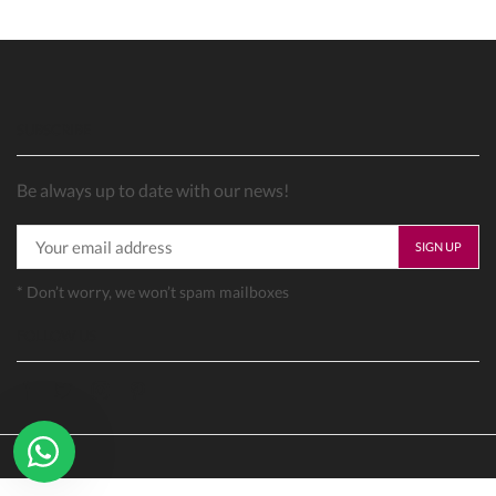
SUBSCRIBE
Be always up to date with our news!
* Don’t worry, we won’t spam mailboxes
FOLLOW US