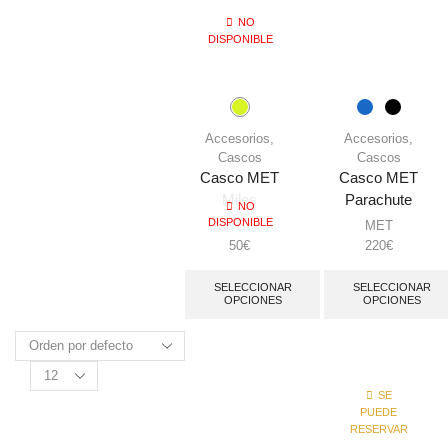
NO
DISPONIBLE
Accesorios
,
Accesorios
,
Cascos
Cascos
Casco MET
Casco MET
Miles
Parachute
NO
DISPONIBLE
MET
MET
50
€
220
€
SELECCIONAR
SELECCIONAR
OPCIONES
OPCIONES
SE
PUEDE
RESERVAR