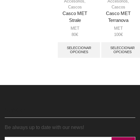
Accesorios
,
Accesorios
,
Cascos
Cascos
Casco MET
Casco MET
Strale
Terranova
MET
MET
80
€
100
€
SELECCIONAR
SELECCIONAR
OPCIONES
OPCIONES
SUBSCRIBE
Be always up to date with our news!