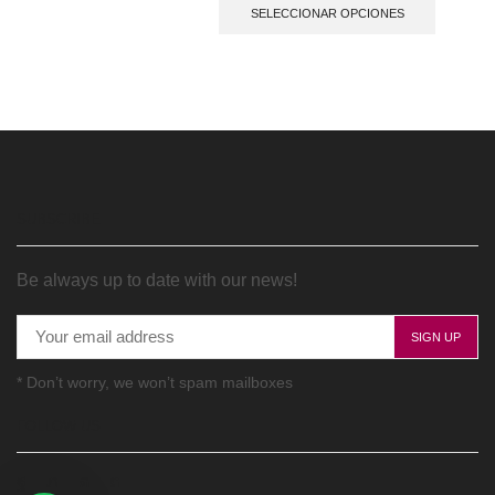
SELECCIONAR OPCIONES
SUBSCRIBE
Be always up to date with our news!
* Don’t worry, we won’t spam mailboxes
FOLLOW US