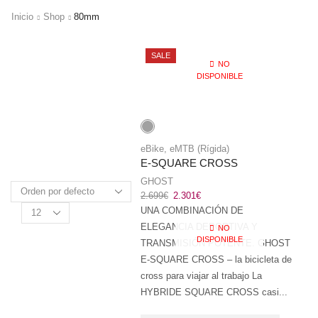
Inicio
Shop
80mm
SALE
NO
DISPONIBLE
eBike
,
eMTB (Rígida)
E-SQUARE CROSS
GHOST
2.699
€
2.301
€
UNA COMBINACIÓN DE
ELEGANCIA DEPORTIVA Y
NO
DISPONIBLE
TRANSMISIÓN POTENTE. GHOST
E-SQUARE CROSS – la bicicleta de
cross para viajar al trabajo La
HYBRIDE SQUARE CROSS casi...