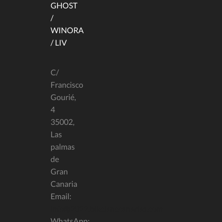
GHOST
/
WINORA
/ LIV
C/
Francisco
Gourié,
4
35002,
Las
palmas
de
Gran
Canaria
Email:
info@2022.bikelanecanarias.com
WhatsApp: