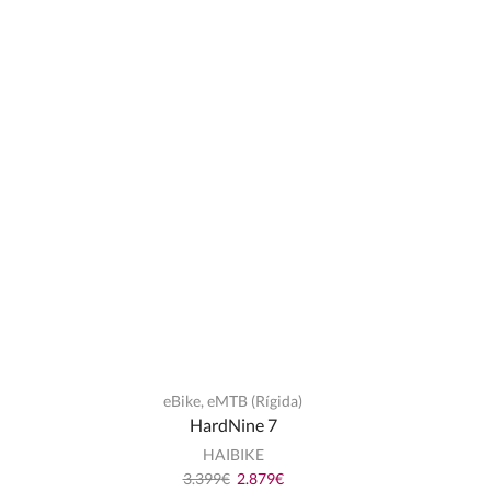
eBike
,
eMTB (Rígida)
HardNine 7
HAIBIKE
3.399
€
2.879
€