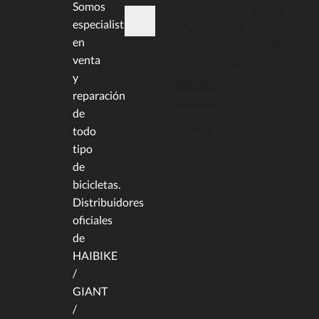
DE
Somos
especialistas
INTERÉS
en
PAGOS
Bicicletas
venta
ACEPTADO
y
Bicicletas
reparación
eléctricas
de
Ofertas
todo
tipo
Accesorios
de
bicicletas.
Distribuidores
oficiales
de
HAIBIKE
/
GIANT
/