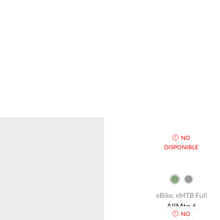
NO
DISPONIBLE
eBike
,
eMTB Full
AllMtn 6
NO
HAIBIKE