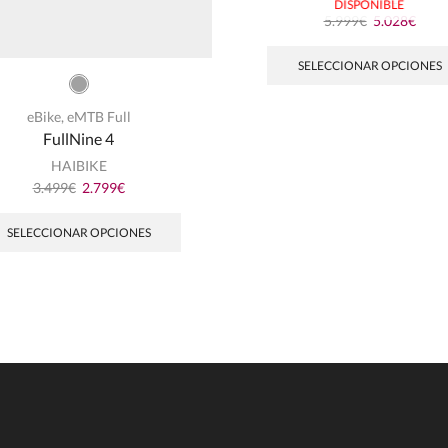
DISPONIBLE
5.999
€
5.028
€
SELECCIONAR OPCIONES
eBike
,
eMTB Full
FullNine 4
HAIBIKE
3.499
€
2.799
€
SELECCIONAR OPCIONES