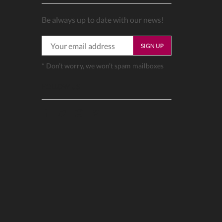
Be always up to date with our news!
* Don’t worry, we won’t spam mailboxes
FOLLOW US