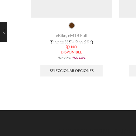
eBike
,
eMTB Full
Trance X E+ Pro 29 3
NO
GIANT
DISPONIBLE
4.799
€
4.018
€
SELECCIONAR OPCIONES
UBICACIÓN
ENLACES
SÍGUENOS