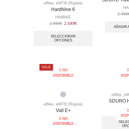
eBike
,
eMTB (Rígida)
HA
HardNine 6
2.499
HAIBIKE
2.999
€
2.549
€
AÑADIR 
SELECCIONAR
OPCIONES
SALE
NO
DISPONIBLE
DIS
eBike
,
eM
SDURO Ha
eBike
,
eMTB (Rígida)
HA
Vall E+
DIS
LIV
NO
SELE
DISPONIBLE
2.999
€
2.528
€
OPC