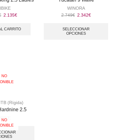
IBIKE
WINORA
€
2.135
€
2.749
€
2.342
€
AL CARRITO
SELECCIONAR
OPCIONES
NO
PONIBLE
TB (Rígida)
rdnine 2.5
IBIKE
NO
PONIBLE
CCIONAR
IONES