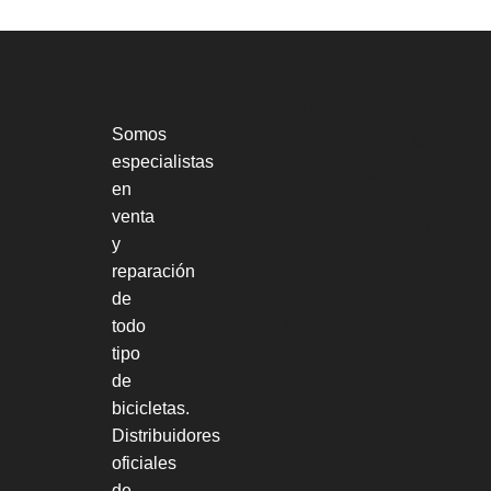
UBICACIÓN
ENLACES
SÍGUENOS
DE
Somos
especialistas
INTERÉS
PAGOS
en
Bicicletas
venta
ACEPTADO
y
Bicicletas
reparación
eléctricas
de
Ofertas
todo
tipo
Accesorios
de
bicicletas.
Distribuidores
oficiales
de