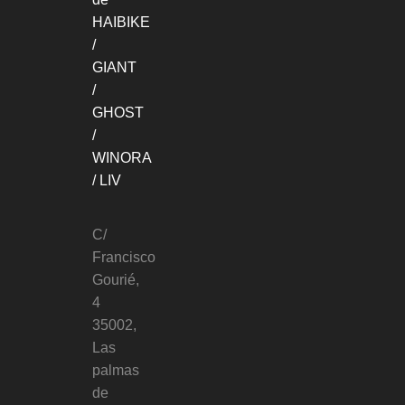
HAIBIKE
/
GIANT
/
GHOST
/
WINORA
/ LIV
C/
Francisco
Gourié,
4
35002,
Las
palmas
de