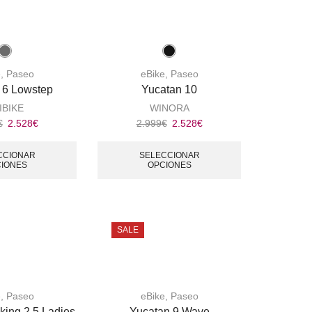
e
,
Paseo
eBike
,
Paseo
 6 Lowstep
Yucatan 10
IBIKE
WINORA
€
2.528
€
2.999
€
2.528
€
CCIONAR
SELECCIONAR
IONES
OPCIONES
SALE
e
,
Paseo
eBike
,
Paseo
ing 2.5 Ladies
Yucatan 9 Wave