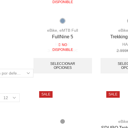
DISPONIBLE
eBike
,
eMTB Full
eBik
FullNine 5
Trekking
HAIBIKE
HA
NO
DISPONIBLE
3.039
€
–
3.099
€
2.999
SELECCIONAR
SELE
OPCIONES
OPC
SALE
SALE
eBik
SDURO Trekk