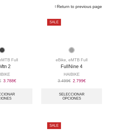
Return to previous page
SALE
eMTB Full
eBike
,
eMTB Full
Mtn 2
FullNine 4
IBIKE
HAIBIKE
€
3.788
€
3.499
€
2.799
€
CCIONAR
SELECCIONAR
IONES
OPCIONES
SALE