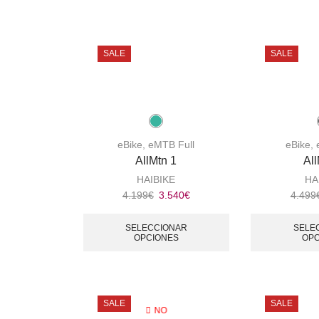
SALE
SALE
eBike
,
eMTB Full
eBike
,
AllMtn 1
All
HAIBIKE
HA
4.199
€
3.540
€
4.499
SELECCIONAR
SELE
OPCIONES
OPC
SALE
SALE
NO