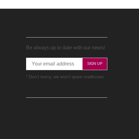
SUBSCRIBE
Be always up to date with our news!
* Don’t worry, we won’t spam mailboxes
FOLLOW US