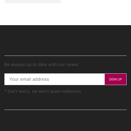
SUBSCRIBE
Be always up to date with our news!
* Don’t worry, we won’t spam mailboxes
FOLLOW US