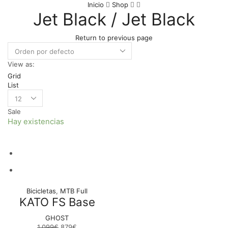
Inicio
Shop
Jet Black / Jet Black
Return to previous page
View as:
Grid
List
Sale
Hay existencias
Bicicletas
,
MTB Full
KATO FS Base
GHOST
1.099
€
879
€