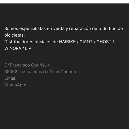
Somos especialistas en venta y reparación de todo tipo de
bicicletas.
Distribuidores oficiales de HAIBIKE / GIANT / GHOST /
WINORA / LIV
C/ Francisco Gourié, 4
35002, Las palmas de Gran Canaria
Email:
info@2022.bikelanecanarias.com
WhatsApp:
+34 610 70 73 13
UBICACIÓN