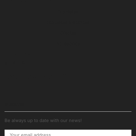
ENLACES DE INTERÉS
Bicicletas
Bicicletas eléctricas
Ofertas
Accesorios
SÍGUENOS
PAGOS ACEPTADOS
SUBSCRIBE
Be always up to date with our news!